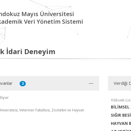
ndokuz Mayıs Üniversitesi
kademik Veri Yönetim Sistemi
k İdari Deneyim
vanlar
Verdiği 
3
diyor
Yüksek Li
BİLİMSEL
iversitesi, Veteriner Fakültesi, Zootekni ve Hayvan
SIĞIR BES
HAYVAN B