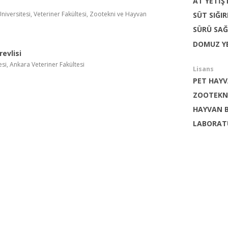
AT YETİŞT
iversitesi, Veteriner Fakültesi, Zootekni ve Hayvan
SÜT SIĞIR
SÜRÜ SAĞ
DOMUZ YE
evlisi
si, Ankara Veteriner Fakültesi
Lisans
PET HAYV
ZOOTEKNİ
HAYVAN B
LABORATU