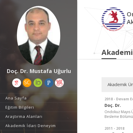
O
A
Akademi
Doç. Dr. Mustafa Uğurlu
Akademik Ün
Ana Sayfa
2018 - Devam E
Doç. Dr.
Eğitim Bilgileri
Ondokuz Mayıs Ün
Araştırma Alanları
Besleme Bölümü
Akademik İdari Deneyim
2011 - 2018