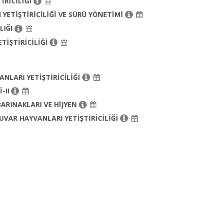
İRİCİLİĞİ
I YETİŞTİRİCİLİĞİ VE SÜRÜ YÖNETİMİ
LIĞI
TİŞTİRİCİLİĞİ
ANLARI YETİŞTİRİCİLİĞİ
-II
ARINAKLARI VE HİJYEN
VAR HAYVANLARI YETİŞTİRİCİLİĞİ