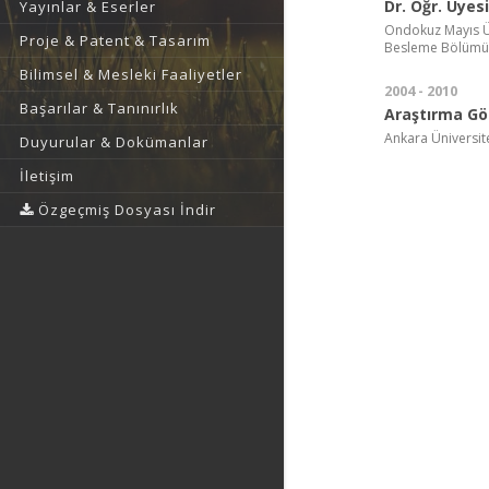
Dr. Öğr. Üyesi
Yayınlar & Eserler
Ondokuz Mayıs Ün
Proje & Patent & Tasarım
Besleme Bölümü
Bilimsel & Mesleki Faaliyetler
2004 - 2010
Başarılar & Tanınırlık
Araştırma Gör
Ankara Üniversite
Duyurular & Dokümanlar
İletişim
Özgeçmiş Dosyası İndir