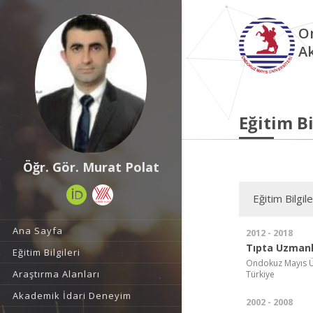
O
A
Eğitim Bi
Öğr. Gör. Murat Polat
Eğitim Bilgile
Ana Sayfa
2012 - 2018
Tıpta Uzmanl
Eğitim Bilgileri
Ondokuz Mayıs Üni
Araştırma Alanları
Türkiye
Akademik İdari Deneyim
2002 - 2008