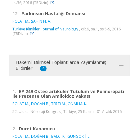
ss.36, 2016 (TRDizin)
12.
Parkinson Hastalığı Demansı
POLAT M.
,
ŞAHİN H. A.
Turkiye Klinikleri Journal of Neurology
, cilt.9, sa.1, ss.5-9, 2016
(TRDizin)
Hakemli Bilimsel Toplantılarda Yayımlanmış
Bildiriler
4
1.
EP 249 Osteo artiküler Tutulum ve Polinöropati
ile Prezente Olan Amiloidoz Vakası
POLAT M.
,
DOĞAN B.
,
TERZİ M.
,
ONAR M. K.
52. Ulusal Nöroloji Kongresi, Türkiye, 25 Kasım - 01 Aralık 2016
2.
Duret Kanaması
POLAT M.
,
DOĞAN B.
,
BALCI K.
,
GÜNGÖR İ. L.