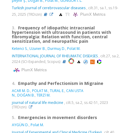
peynir ş.
,
Dogan B.
,
Polat M.
,
GUNGOR I. L.
Turkish journal of cerebrovascular diseases
, cilt.31, sa.1, ss.19-
PlumX Metrics
25, 2025 (TRDizin)
3.
Frequency of idiopathic intracranial
hypertension with ultrasound in patients with
fibromyalgia: Relation with function, central
sensitization, and neuropathic pain
Ketenci S.
,
Uzuner B.
,
Durmuş D.
,
Polat M.
INTERNATIONAL JOURNAL OF RHEUMATIC DISEASES
, cilt.27, sa.2,
2024 (SCI-Expanded, Scopus)
PlumX Metrics
4.
Empathy and Perfectionism in Migraine
ACAR M. D.
,
POLAT M.
,
TURAL E.
,
CAN USTA
N.
,
DOĞAN B.
,
TERZİ M.
journal of natural life medicine
, cilt.5, sa.2, ss.42-51, 2023
(TRDizin)
5.
Emergencies in movement disorders
AYGÜN D.
,
Polat M.
Journal of Experimental and Clinical Medicine (Turkey)
, cilt.40,