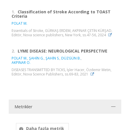
1.
Classification of Stroke According to TOAST
Criteria
POLAT M.
Essentials of Stroke, GÜRKAŞ ERDEM, AKPINAR ÇETİN KÜRŞAD,
Editör, Nova science publishers, New York, ss.47-56, 2024
2.
LYME DISEASE: NEUROLOGICAL PERSPECTIVE
POLAT M.
,
ŞAHİN G.
,
ŞAHİN S.
,
DÜZGÜN B.
,
AKPINAR O.
DISEASES TRANSMITTED BY TICKS, İşler Hacer, Özdemir Metin,
Editör, Nova Science Publishers, ss.69-83, 2021
Metrikler
Daha fazla metrik