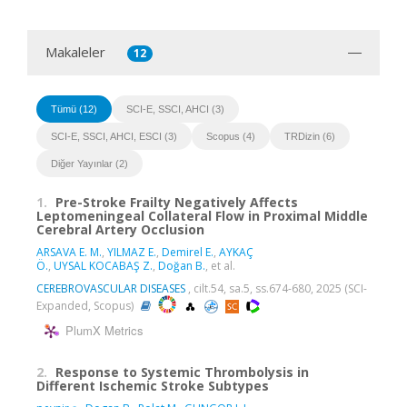
Makaleler
12
Tümü (12)
SCI-E, SSCI, AHCI (3)
SCI-E, SSCI, AHCI, ESCI (3)
Scopus (4)
TRDizin (6)
Diğer Yayınlar (2)
1.
Pre-Stroke Frailty Negatively Affects
Leptomeningeal Collateral Flow in Proximal Middle
Cerebral Artery Occlusion
ARSAVA E. M.
,
YILMAZ E.
,
Demirel E.
,
AYKAÇ
Ö.
,
UYSAL KOCABAŞ Z.
,
Doğan B.
, et al.
CEREBROVASCULAR DISEASES
, cilt.54, sa.5, ss.674-680, 2025 (SCI-
Expanded, Scopus)
PlumX Metrics
2.
Response to Systemic Thrombolysis in
Different Ischemic Stroke Subtypes