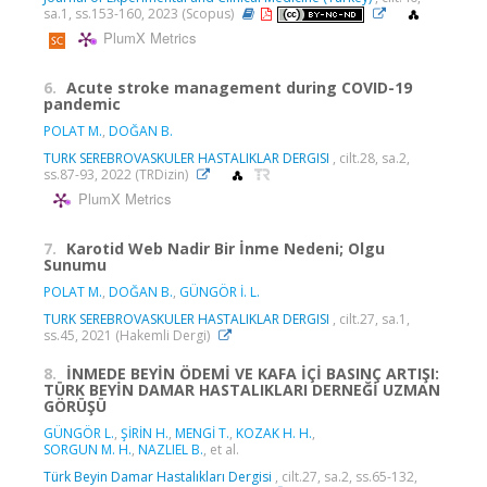
sa.1, ss.153-160, 2023 (Scopus)
PlumX Metrics
6.
Acute stroke management during COVID-19
pandemic
POLAT M.
,
DOĞAN B.
TURK SEREBROVASKULER HASTALIKLAR DERGISI
, cilt.28, sa.2,
ss.87-93, 2022 (TRDizin)
PlumX Metrics
7.
Karotid Web Nadir Bir İnme Nedeni; Olgu
Sunumu
POLAT M.
,
DOĞAN B.
,
GÜNGÖR İ. L.
TURK SEREBROVASKULER HASTALIKLAR DERGISI
, cilt.27, sa.1,
ss.45, 2021 (Hakemli Dergi)
8.
İNMEDE BEYİN ÖDEMİ VE KAFA İÇİ BASINÇ ARTIŞI:
TÜRK BEYİN DAMAR HASTALIKLARI DERNEĞİ UZMAN
GÖRÜŞÜ
GÜNGÖR L.
,
ŞİRİN H.
,
MENGİ T.
,
KOZAK H. H.
,
SORGUN M. H.
,
NAZLIEL B.
, et al.
Türk Beyin Damar Hastalıkları Dergisi
, cilt.27, sa.2, ss.65-132,