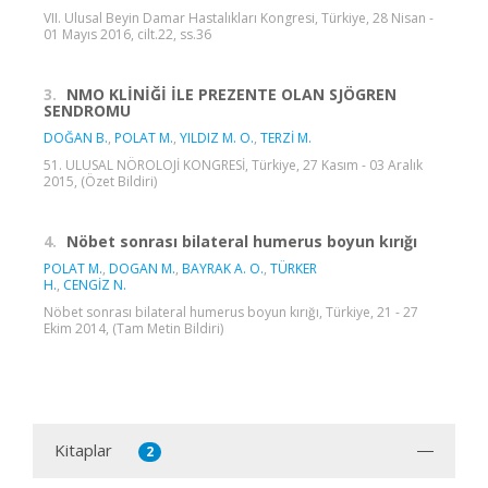
VII. Ulusal Beyin Damar Hastalıkları Kongresi, Türkiye, 28 Nisan -
01 Mayıs 2016, cilt.22, ss.36
3.
NMO KLİNİĞİ İLE PREZENTE OLAN SJÖGREN
SENDROMU
DOĞAN B.
,
POLAT M.
,
YILDIZ M. O.
,
TERZİ M.
51. ULUSAL NÖROLOJİ KONGRESİ, Türkiye, 27 Kasım - 03 Aralık
2015, (Özet Bildiri)
4.
Nöbet sonrası bilateral humerus boyun kırığı
POLAT M.
,
DOGAN M.
,
BAYRAK A. O.
,
TÜRKER
H.
,
CENGİZ N.
Nöbet sonrası bilateral humerus boyun kırığı, Türkiye, 21 - 27
Ekim 2014, (Tam Metin Bildiri)
Kitaplar
2