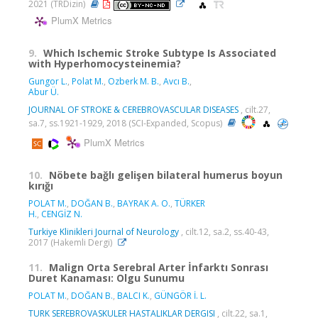
2021 (TRDizin)
PlumX Metrics
9.
Which Ischemic Stroke Subtype Is Associated
with Hyperhomocysteinemia?
Gungor L.
,
Polat M.
,
Ozberk M. B.
,
Avcı B.
,
Abur Ü.
JOURNAL OF STROKE & CEREBROVASCULAR DISEASES
, cilt.27,
sa.7, ss.1921-1929, 2018 (SCI-Expanded, Scopus)
PlumX Metrics
10.
Nöbete bağlı gelişen bilateral humerus boyun
kırığı
POLAT M.
,
DOĞAN B.
,
BAYRAK A. O.
,
TÜRKER
H.
,
CENGİZ N.
Turkiye Klinikleri Journal of Neurology
, cilt.12, sa.2, ss.40-43,
2017 (Hakemli Dergi)
11.
Malign Orta Serebral Arter İnfarktı Sonrası
Duret Kanaması: Olgu Sunumu
POLAT M.
,
DOĞAN B.
,
BALCI K.
,
GÜNGÖR İ. L.
TURK SEREBROVASKULER HASTALIKLAR DERGISI
, cilt.22, sa.1,