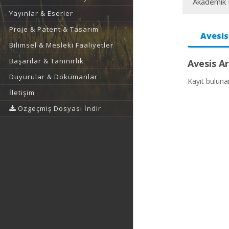
Akademik F
Yayınlar & Eserler
Proje & Patent & Tasarım
Avesis
Bilimsel & Mesleki Faaliyetler
Başarılar & Tanınırlık
Avesis Ar
Duyurular & Dokümanlar
Kayıt bulun
İletişim
Özgeçmiş Dosyası İndir