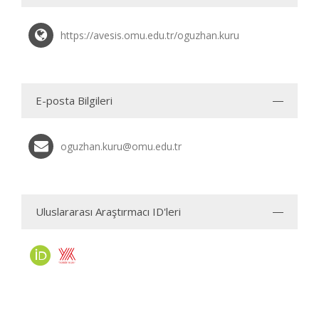
https://avesis.omu.edu.tr/oguzhan.kuru
E-posta Bilgileri
oguzhan.kuru@omu.edu.tr
Uluslararası Araştırmacı ID'leri