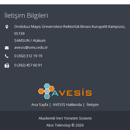
İletişim Bilgileri
Ondokuz Mayıs Üniversitesi Rektörlük Binası Kurupelit Kampüsü,
55139
SAMSUN / Atakum
avesis@omu.edu.tr
0 (362) 312 19 19
0 (362) 457 60 91
Ana Sayfa
|
AVESİS Hakkında
|
İletişim
Akademik Veri Yönetim Sistemi
Abis Teknoloji
© 2026