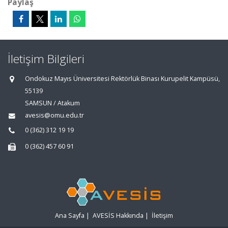
Paylaş
İletişim Bilgileri
Ondokuz Mayıs Üniversitesi Rektörlük Binası Kurupelit Kampüsü,
55139
SAMSUN / Atakum
avesis@omu.edu.tr
0 (362) 312 19 19
0 (362) 457 60 91
Ana Sayfa
|
AVESİS Hakkında
|
İletişim