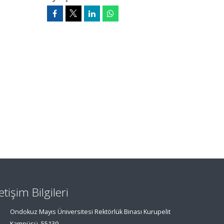
letişim Bilgileri
Ondokuz Mayıs Üniversitesi Rektörlük Binası Kurupelit
Kampüsü, 55139