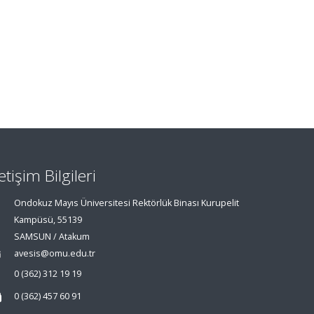
letişim Bilgileri
Ondokuz Mayıs Üniversitesi Rektörlük Binası Kurupelit
Kampüsü, 55139
SAMSUN / Atakum
avesis@omu.edu.tr
0 (362) 312 19 19
0 (362) 457 60 91