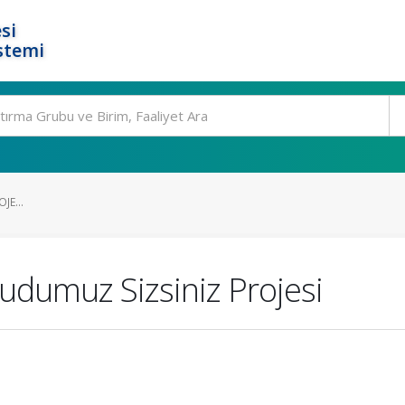
si
stemi
E...
dumuz Sizsiniz Projesi