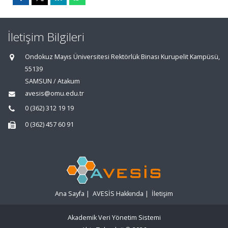
İletişim Bilgileri
Ondokuz Mayıs Üniversitesi Rektörlük Binası Kurupelit Kampüsü,
55139
SAMSUN / Atakum
avesis@omu.edu.tr
0 (362) 312 19 19
0 (362) 457 60 91
Ana Sayfa
|
AVESİS Hakkında
|
İletişim
Akademik Veri Yönetim Sistemi