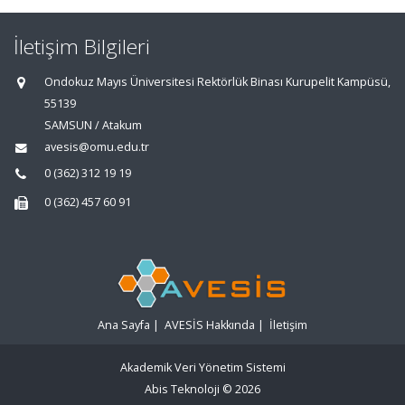
İletişim Bilgileri
Ondokuz Mayıs Üniversitesi Rektörlük Binası Kurupelit Kampüsü,
55139
SAMSUN / Atakum
avesis@omu.edu.tr
0 (362) 312 19 19
0 (362) 457 60 91
Ana Sayfa
|
AVESİS Hakkında
|
İletişim
Akademik Veri Yönetim Sistemi
Abis Teknoloji
© 2026