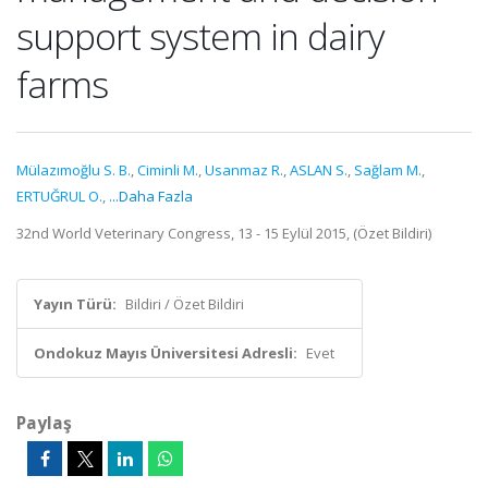
support system in dairy
farms
Mülazımoğlu S. B.
,
Ciminli M.
,
Usanmaz R.
,
ASLAN S.
,
Sağlam M.
,
ERTUĞRUL O.
,
...Daha Fazla
32nd World Veterinary Congress, 13 - 15 Eylül 2015, (Özet Bildiri)
Yayın Türü:
Bildiri / Özet Bildiri
Ondokuz Mayıs Üniversitesi Adresli:
Evet
Paylaş