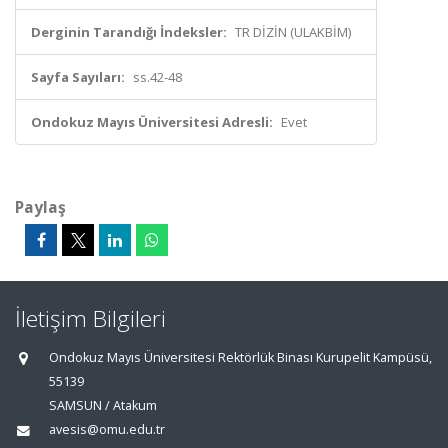
Derginin Tarandığı İndeksler:
TR DİZİN (ULAKBİM)
Sayfa Sayıları:
ss.42-48
Ondokuz Mayıs Üniversitesi Adresli:
Evet
Paylaş
İletişim Bilgileri
Ondokuz Mayıs Üniversitesi Rektörlük Binası Kurupelit Kampüsü,
55139
SAMSUN / Atakum
avesis@omu.edu.tr