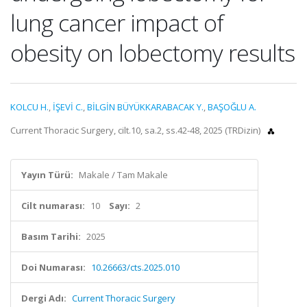
lung cancer impact of
obesity on lobectomy results
KOLCU H.
,
İŞEVİ C.
,
BİLGİN BÜYÜKKARABACAK Y.
,
BAŞOĞLU A.
Current Thoracic Surgery, cilt.10, sa.2, ss.42-48, 2025 (TRDizin)
Yayın Türü:
Makale / Tam Makale
Cilt numarası:
10
Sayı:
2
Basım Tarihi:
2025
Doi Numarası:
10.26663/cts.2025.010
Dergi Adı:
Current Thoracic Surgery