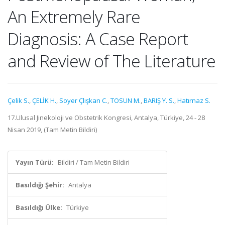
An Extremely Rare
Diagnosis: A Case Report
and Review of The Literature
Çelik S.
,
ÇELİK H.
,
Soyer Çlışkan C.
,
TOSUN M.
,
BARIŞ Y. S.
,
Hatırnaz S.
17.Ulusal Jinekoloji ve Obstetrik Kongresi, Antalya, Türkiye, 24 - 28
Nisan 2019, (Tam Metin Bildiri)
Yayın Türü:
Bildiri / Tam Metin Bildiri
Basıldığı Şehir:
Antalya
Basıldığı Ülke:
Türkiye