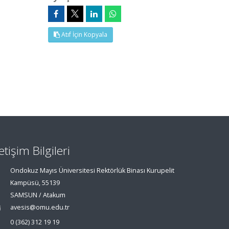
Atıf İçin Kopyala
letişim Bilgileri
Ondokuz Mayıs Üniversitesi Rektörlük Binası Kurupelit
Kampüsü, 55139
SAMSUN / Atakum
avesis@omu.edu.tr
0 (362) 312 19 19