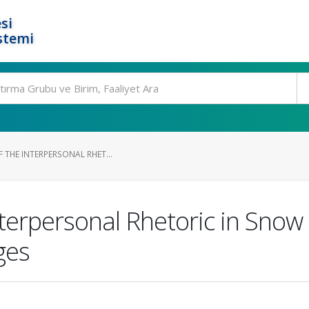
si
stemi
F THE INTERPERSONAL RHET...
Interpersonal Rhetoric in Sno
ges