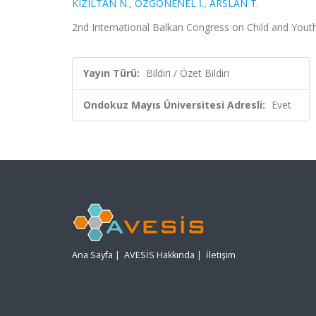
KIZILTAN N.
,
ÖZGÖNENEL İ.
,
ARSLAN T.
2nd International Balkan Congress on Child and Youth L
Yayın Türü:
Bildiri / Özet Bildiri
Ondokuz Mayıs Üniversitesi Adresli:
Evet
Ana Sayfa
|
AVESİS Hakkında
|
İletişim