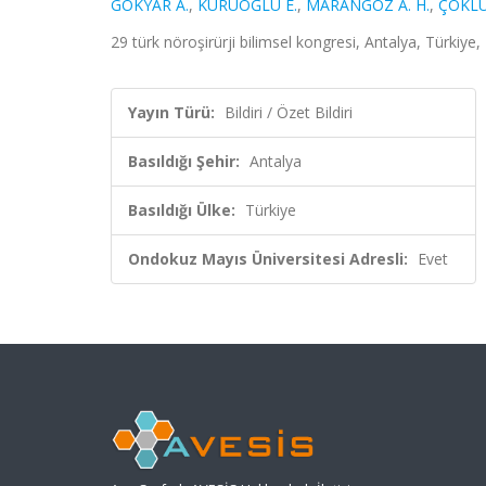
GÖKYAR A.
,
KURUOĞLU E.
,
MARANGOZ A. H.
,
ÇOKLU
29 türk nöroşirürji bilimsel kongresi, Antalya, Türkiye,
Yayın Türü:
Bildiri / Özet Bildiri
Basıldığı Şehir:
Antalya
Basıldığı Ülke:
Türkiye
Ondokuz Mayıs Üniversitesi Adresli:
Evet