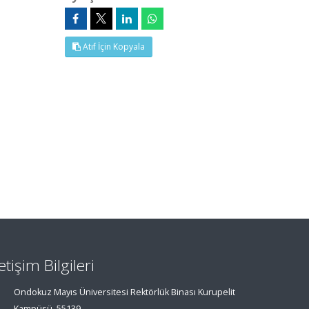
Atıf İçin Kopyala
letişim Bilgileri
Ondokuz Mayıs Üniversitesi Rektörlük Binası Kurupelit
Kampüsü, 55139