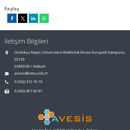
Paylaş
İletişim Bilgileri
Ondokuz Mayıs Üniversitesi Rektörlük Binası Kurupelit Kampüsü,
55139
SAMSUN / Atakum
avesis@omu.edu.tr
0 (362) 312 19 19
0 (362) 457 60 91