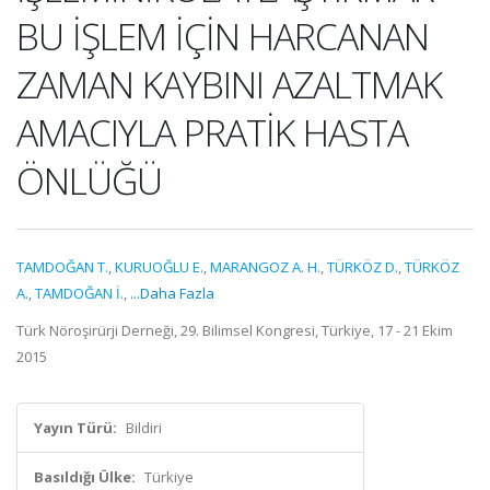
BU İŞLEM İÇİN HARCANAN
ZAMAN KAYBINI AZALTMAK
AMACIYLA PRATİK HASTA
ÖNLÜĞÜ
TAMDOĞAN T.
,
KURUOĞLU E.
,
MARANGOZ A. H.
,
TÜRKÖZ D.
,
TÜRKÖZ
A.
,
TAMDOĞAN İ.
,
...Daha Fazla
Türk Nöroşirürji Derneği, 29. Bilimsel Kongresi, Türkiye, 17 - 21 Ekim
2015
Yayın Türü:
Bildiri
Basıldığı Ülke:
Türkiye