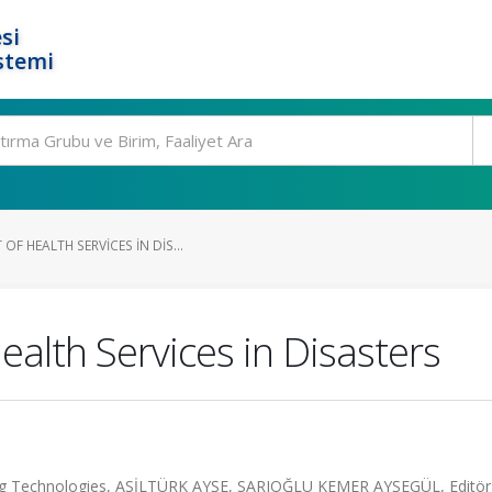
si
stemi
F HEALTH SERVICES IN DIS...
lth Services in Disasters
ing Technologies, ASİLTÜRK AYŞE, SARIOĞLU KEMER AYŞEGÜL, Editör