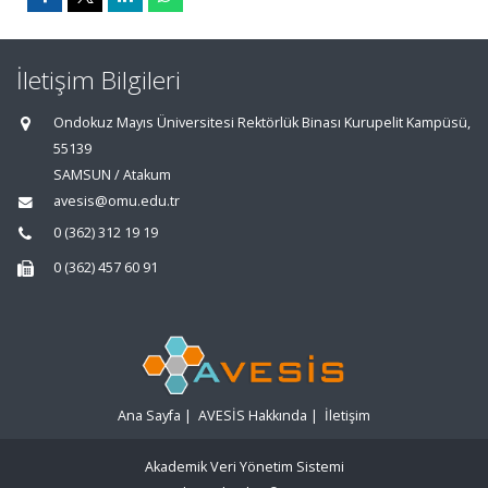
İletişim Bilgileri
Ondokuz Mayıs Üniversitesi Rektörlük Binası Kurupelit Kampüsü,
55139
SAMSUN / Atakum
avesis@omu.edu.tr
0 (362) 312 19 19
0 (362) 457 60 91
Ana Sayfa
|
AVESİS Hakkında
|
İletişim
Akademik Veri Yönetim Sistemi