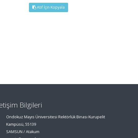
Atıf İçin Kopyala
letişim Bilgileri
Ondokuz Mayıs Üniversitesi Rektörlük Binası Kurupelit
Kampüsü, 55139
SAMSUN / Atakum