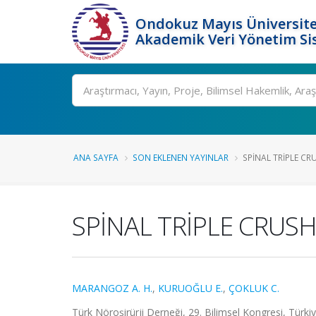
Ondokuz Mayıs Üniversite
Akademik Veri Yönetim Si
Ara
ANA SAYFA
SON EKLENEN YAYINLAR
SPİNAL TRİPLE CR
SPİNAL TRİPLE CRUSH
MARANGOZ A. H.
,
KURUOĞLU E.
,
ÇOKLUK C.
Türk Nöroşirürji Derneği, 29. Bilimsel Kongresi, Türki