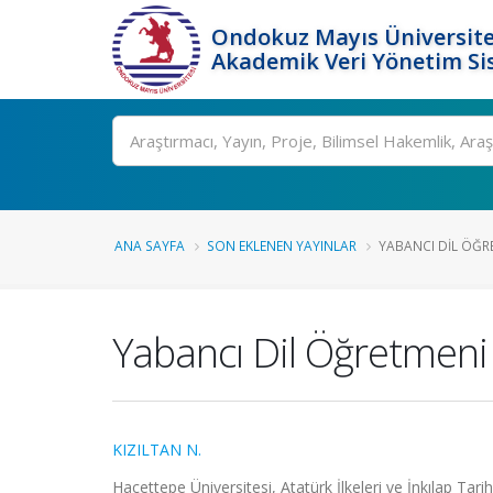
Ondokuz Mayıs Üniversite
Akademik Veri Yönetim Si
Ara
ANA SAYFA
SON EKLENEN YAYINLAR
YABANCI DIL ÖĞRET
Yabancı Dil Öğretmeni Y
KIZILTAN N.
Hacettepe Üniversitesi, Atatürk İlkeleri ve İnkılap Tar