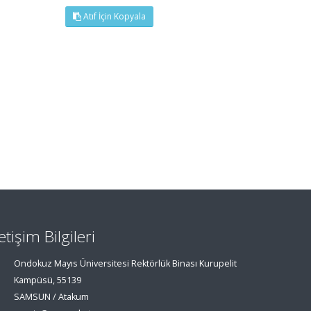
Atıf İçin Kopyala
letişim Bilgileri
Ondokuz Mayıs Üniversitesi Rektörlük Binası Kurupelit
Kampüsü, 55139
SAMSUN / Atakum