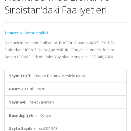
Sırbistan’daki Faaliyetleri
Temizer A.
,
Serbestoğlu İ.
Osmanlı İdaresinde Balkanlar, Prof. Dr. Alaattin AKÖZ - Prof. Dr.
Slobodan ILIĆProf. Dr. Doğan YÖRÜK - Phd,Assistant Professor
Danko LEOVAC, Editör, Palet Yayınları, Konya, ss.337-348, 2020
Yayın Türü:
Kitapta Bölüm / Mesleki Kitap
Basım Tarihi:
2020
Yayınevi:
Palet Yayınları
Basıldığı Şehir:
Konya
Sayfa Sayıları:
ss.337-348