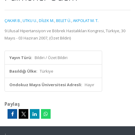
ÇAKAR B.
,
UTKU U.
,
DİLEK M.
,
BELET Ü.
,
AKPOLAT M. T.
9.Ulusal Hipertansiyon ve Böbrek Hastalıkları Kongresi, Türkiye, 30
Mayıs - 03 Haziran 2007, (Özet Bildiri)
Yayın Türü:
Bildiri / Özet Bildiri
Basıldığı Ülke:
Türkiye
Ondokuz Mayıs Üniversitesi Adresli:
Hayır
Paylaş