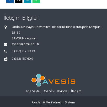
İletişim Bilgileri
Ondokuz Mayıs Üniversitesi Rektörlük Binası Kurupelit Kampüsü,
55139
SAMSUN / Atakum
avesis@omu.edu.tr
0 (362) 312 19 19
0 (362) 457 60 91
Ana Sayfa
|
AVESİS Hakkında
|
İletişim
Akademik Veri Yönetim Sistemi