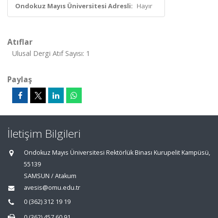
Ondokuz Mayıs Üniversitesi Adresli:
Hayır
Atıflar
Ulusal Dergi Atıf Sayısı: 1
Paylaş
İletişim Bilgileri
Ondokuz Mayıs Üniversitesi Rektörlük Binası Kurupelit Kampüsü,
55139
SAMSUN / Atakum
avesis@omu.edu.tr
0 (362) 312 19 19
0 (362) 457 60 91