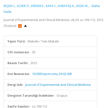
BİÇEN C.
,
ELVER Ö.
,
ERDEM E.
,
KAYA C.
,
KARATAŞ A.
,
DİLEK M.
,
...Daha
Fazla
Journal of Experimental and Clinical Medicine, cilt.29, ss.109-112, 2012
(Scopus)
Yayın Türü:
Makale / Tam Makale
Cilt numarası:
29
Basım Tarihi:
2012
Doi Numarası:
10.5835/jecm.omu.29.02.005
Dergi Adı:
Journal of Experimental and Clinical Medicine
Derginin Tarandığı İndeksler:
Scopus
Sayfa Sayıları:
ss.109-112