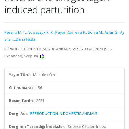
induced parturition
Pereira M. T.
,
Nowaczyk R. R.
,
Payan-Carreira R.
,
Sonia M.
,
Aslan S.
,
Ay
S. S.
,
...Daha Fazla
REPRODUCTION IN DOMESTIC ANIMALS, cilt.56, ss.40, 2021 (SCI-
Expanded, Scopus)
Yayın Türü:
Makale / Özet
Cilt numarası:
56
Basım Tarihi:
2021
Dergi Adı:
REPRODUCTION IN DOMESTIC ANIMALS
Derginin Tarandığı İndeksler:
Science Citation Index