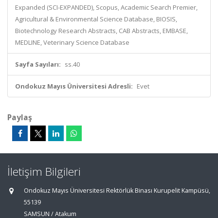
Expanded (SCI-EXPANDED), Scopus, Academic Search Premier,
Agricultural & Environmental Science Database, BIOSIS,
Biotechnology Research Abstracts, CAB Abstracts, EMBASE,
MEDLINE, Veterinary Science Database
Sayfa Sayıları:
ss.40
Ondokuz Mayıs Üniversitesi Adresli:
Evet
Paylaş
İletişim Bilgileri
Ondokuz Mayıs Üniversitesi Rektörlük Binası Kurupelit Kampüsü,
55139
SAMSUN / Atakum