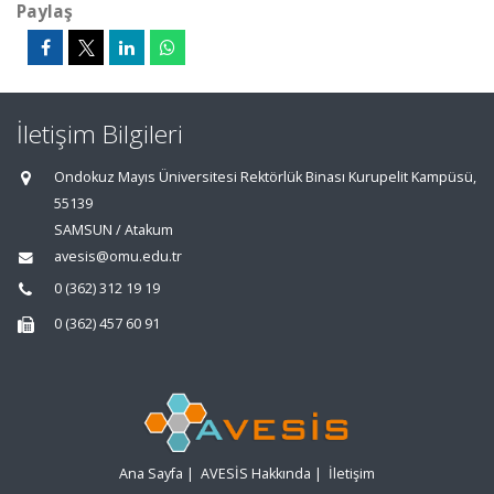
Paylaş
İletişim Bilgileri
Ondokuz Mayıs Üniversitesi Rektörlük Binası Kurupelit Kampüsü,
55139
SAMSUN / Atakum
avesis@omu.edu.tr
0 (362) 312 19 19
0 (362) 457 60 91
Ana Sayfa
|
AVESİS Hakkında
|
İletişim