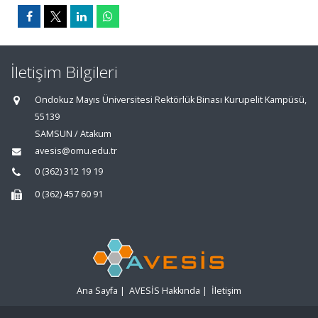
İletişim Bilgileri
Ondokuz Mayıs Üniversitesi Rektörlük Binası Kurupelit Kampüsü,
55139
SAMSUN / Atakum
avesis@omu.edu.tr
0 (362) 312 19 19
0 (362) 457 60 91
Ana Sayfa
|
AVESİS Hakkında
|
İletişim