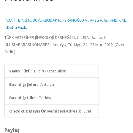
İNAN İ.
,
BİNLİ F.
,
BÜYÜKBUDAK F.
,
FERAHOĞLU V.
,
Aksu A. G.
,
FINDIK M.
,
...Daha Fazla
TÜRK VETERİNER JİNEKOLOJİ DERNEĞİ IX. ULUSAL &amp; III.
ULUSLARARASI KONGRESİ, Antalya, Türkiye, 24 - 27 Mart 2022, (Özet
Bildiri)
Yayın Türü:
Bildiri / Özet Bildiri
Basıldığı Şehir:
Antalya
Basıldığı Ülke:
Türkiye
Ondokuz Mayıs Üniversitesi Adresli:
Evet
Paylaş