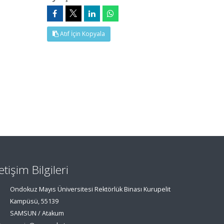
Atıf İçin Kopyala
letişim Bilgileri
Ondokuz Mayıs Üniversitesi Rektörlük Binası Kurupelit
Kampüsü, 55139
SAMSUN / Atakum