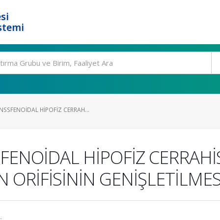
si
stemi
SSFENOİDAL HİPOFİZ CERRAH...
ENOİDAL HİPOFİZ CERRAHİ
 ORİFİSİNİN GENİŞLETİLMES