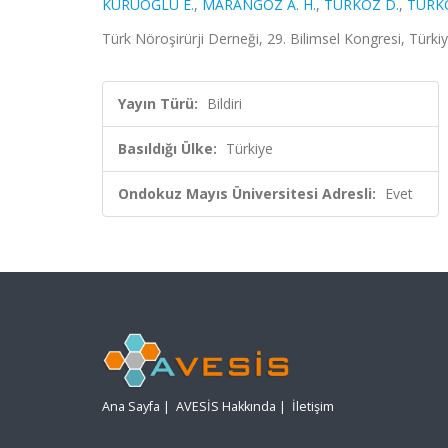
KURUOĞLU E.
,
MARANGOZ A. H.
,
TÜRKÖZ D.
,
TÜRKÖ
Türk Nöroşirürji Derneği, 29. Bilimsel Kongresi, Türk
Yayın Türü:
Bildiri
Basıldığı Ülke:
Türkiye
Ondokuz Mayıs Üniversitesi Adresli:
Evet
Ana Sayfa
|
AVESİS Hakkında
|
İletişim