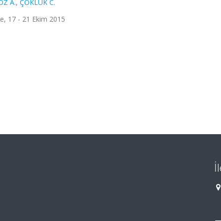
Z A.
,
ÇOKLUK C.
iye, 17 - 21 Ekim 2015
İ