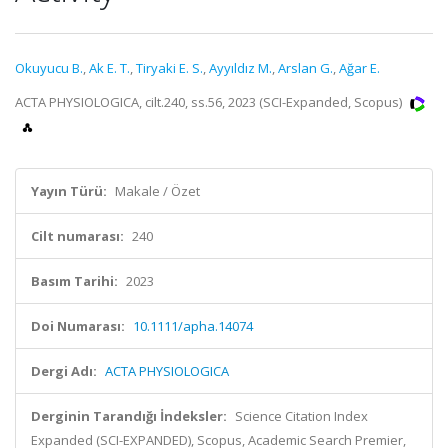
Okuyucu B.
,
Ak E. T.
,
Tiryaki E. S.
,
Ayyıldız M.
,
Arslan G.
,
Ağar E.
ACTA PHYSIOLOGICA, cilt.240, ss.56, 2023 (SCI-Expanded, Scopus)
Yayın Türü:
Makale / Özet
Cilt numarası:
240
Basım Tarihi:
2023
Doi Numarası:
10.1111/apha.14074
Dergi Adı:
ACTA PHYSIOLOGICA
Derginin Tarandığı İndeksler:
Science Citation Index
Expanded (SCI-EXPANDED), Scopus, Academic Search Premier,