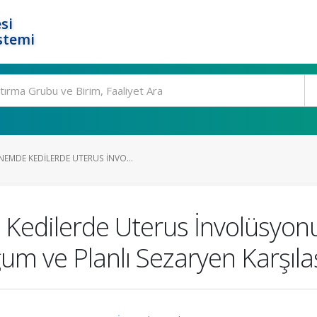
si
stemi
MDE KEDILERDE UTERUS İNVO...
dilerde Uterus İnvolüsyonun
m ve Planlı Sezaryen Karşıla