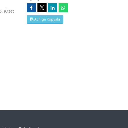
6, (Özet
Atıf İçin Kopyala