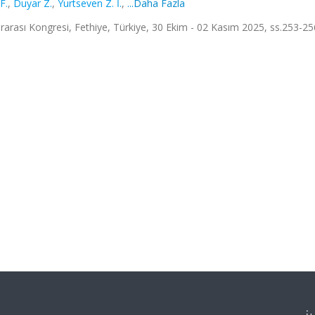
F.
,
Duyar Z.
,
Yurtseven Z. İ.
,
...Daha Fazla
slararası Kongresi, Fethiye, Türkiye, 30 Ekim - 02 Kasım 2025, ss.253-25