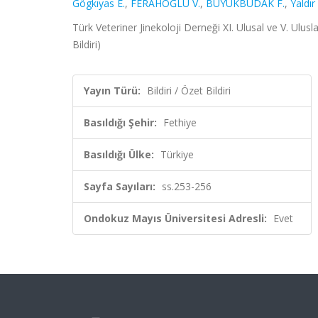
Gögkıyas E.
,
FERAHOĞLU V.
,
BÜYÜKBUDAK F.
,
Yaldır 
Türk Veteriner Jinekoloji Derneği XI. Ulusal ve V. Ulu
Bildiri)
Yayın Türü:
Bildiri / Özet Bildiri
Basıldığı Şehir:
Fethiye
Basıldığı Ülke:
Türkiye
Sayfa Sayıları:
ss.253-256
Ondokuz Mayıs Üniversitesi Adresli:
Evet