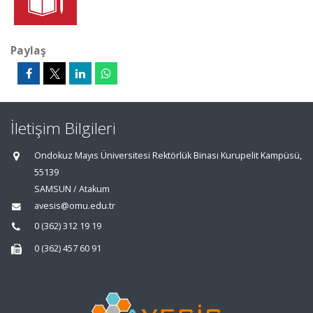
Paylaş
İletişim Bilgileri
Ondokuz Mayıs Üniversitesi Rektörlük Binası Kurupelit Kampüsü,
55139
SAMSUN / Atakum
avesis@omu.edu.tr
0 (362) 312 19 19
0 (362) 457 60 91