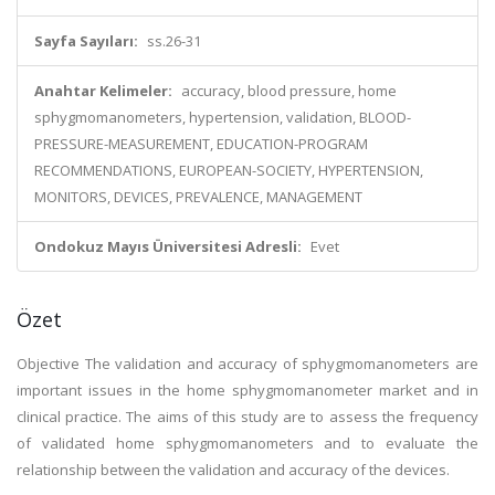
Sayfa Sayıları:
ss.26-31
Anahtar Kelimeler:
accuracy, blood pressure, home
sphygmomanometers, hypertension, validation, BLOOD-
PRESSURE-MEASUREMENT, EDUCATION-PROGRAM
RECOMMENDATIONS, EUROPEAN-SOCIETY, HYPERTENSION,
MONITORS, DEVICES, PREVALENCE, MANAGEMENT
Ondokuz Mayıs Üniversitesi Adresli:
Evet
Özet
Objective The validation and accuracy of sphygmomanometers are
important issues in the home sphygmomanometer market and in
clinical practice. The aims of this study are to assess the frequency
of validated home sphygmomanometers and to evaluate the
relationship between the validation and accuracy of the devices.