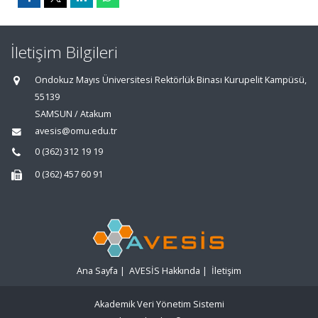
İletişim Bilgileri
Ondokuz Mayıs Üniversitesi Rektörlük Binası Kurupelit Kampüsü,
55139
SAMSUN / Atakum
avesis@omu.edu.tr
0 (362) 312 19 19
0 (362) 457 60 91
Ana Sayfa
|
AVESİS Hakkında
|
İletişim
Akademik Veri Yönetim Sistemi