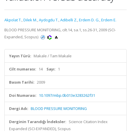
Akpolat T.
,
Dilek M.
,
Aydogdu T.
,
Adibelli Z.
,
Erdem D. G.
,
Erdem E.
BLOOD PRESSURE MONITORING, cilt.14, sa.1, ss.26-31, 2009 (SCI-
Expanded, Scopus)
Yayın Türü:
Makale / Tam Makale
Cilt numarası:
14
Sayı:
1
Basım Tarihi:
2009
Doi Numarası:
10.1097/mbp.0b013e3283262f31
Dergi Adı:
BLOOD PRESSURE MONITORING
Derginin Tarandığı İndeksler:
Science Citation Index
Expanded (SCI-EXPANDED), Scopus