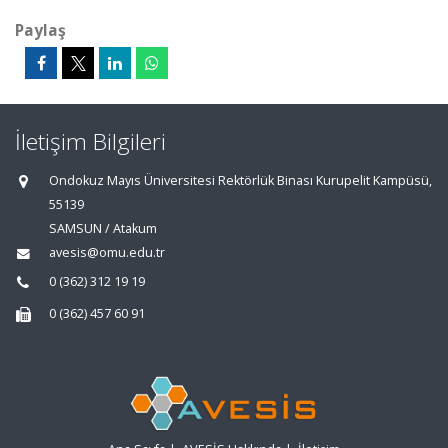
Paylaş
İletişim Bilgileri
Ondokuz Mayıs Üniversitesi Rektörlük Binası Kurupelit Kampüsü,
55139
SAMSUN / Atakum
avesis@omu.edu.tr
0 (362) 312 19 19
0 (362) 457 60 91