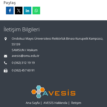
Paylaş
İletişim Bilgileri
Ondokuz Mayıs Üniversitesi Rektörlük Binası Kurupelit Kampüsü,
55139
SAMSUN / Atakum
avesis@omu.edu.tr
0 (362) 312 19 19
0 (362) 457 60 91
Ana Sayfa
|
AVESİS Hakkında
|
İletişim