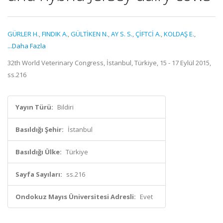
GÜRLER H.
,
FINDIK A.
,
GÜLTİKEN N.
,
AY S. S.
,
ÇİFTCİ A.
,
KOLDAŞ E.
,
...Daha Fazla
32th World Veterinary Congress, İstanbul, Türkiye, 15 - 17 Eylül 2015,
ss.216
Yayın Türü:
Bildiri
Basıldığı Şehir:
İstanbul
Basıldığı Ülke:
Türkiye
Sayfa Sayıları:
ss.216
Ondokuz Mayıs Üniversitesi Adresli:
Evet