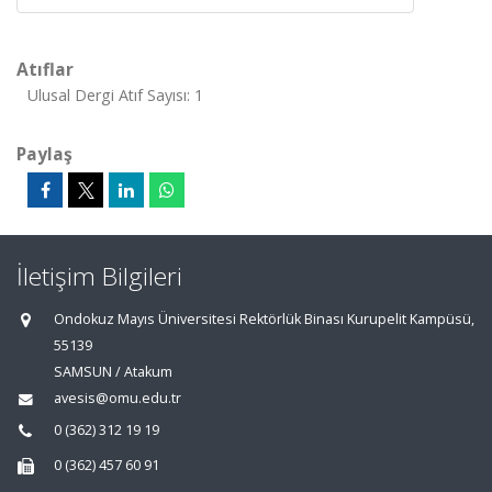
Atıflar
Ulusal Dergi Atıf Sayısı: 1
Paylaş
İletişim Bilgileri
Ondokuz Mayıs Üniversitesi Rektörlük Binası Kurupelit Kampüsü,
55139
SAMSUN / Atakum
avesis@omu.edu.tr
0 (362) 312 19 19
0 (362) 457 60 91