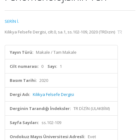
SERİN İ.
Kilikya Felsefe Dergisi, cilt.0, sa.1, ss.102-109, 2020 (TRDizin)
Yayın Türü:
Makale / Tam Makale
Cilt numarası:
0
Sayı:
1
Basım Tarihi:
2020
Dergi Adı:
Kilikya Felsefe Dergisi
Derginin Tarandığı İndeksler:
TR DİZİN (ULAKBİM)
Sayfa Sayıları:
ss.102-109
Ondokuz Mayıs Üniversitesi Adresli:
Evet