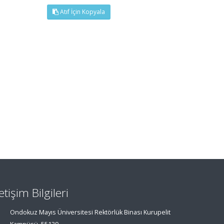
Atıf İçin Kopyala
letişim Bilgileri
Ondokuz Mayıs Üniversitesi Rektörlük Binası Kurupelit