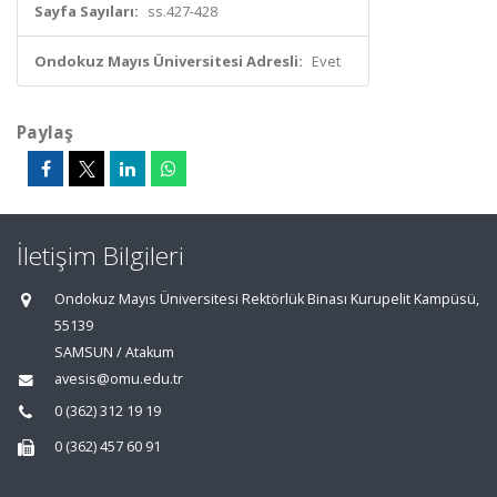
Sayfa Sayıları:
ss.427-428
Ondokuz Mayıs Üniversitesi Adresli:
Evet
Paylaş
İletişim Bilgileri
Ondokuz Mayıs Üniversitesi Rektörlük Binası Kurupelit Kampüsü,
55139
SAMSUN / Atakum
avesis@omu.edu.tr
0 (362) 312 19 19
0 (362) 457 60 91