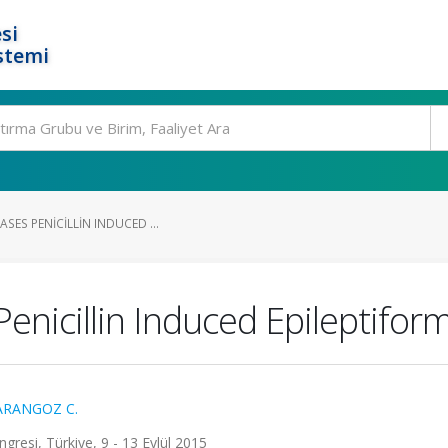
si
stemi
SES PENICILLIN INDUCED ...
nicillin Induced Epileptiform
RANGOZ C.
ngresi, Türkiye, 9 - 13 Eylül 2015