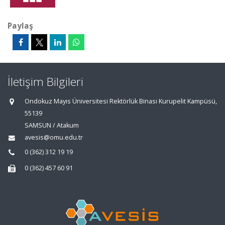
Paylaş
İletişim Bilgileri
Ondokuz Mayıs Üniversitesi Rektörlük Binası Kurupelit Kampüsü,
55139
SAMSUN / Atakum
avesis@omu.edu.tr
0 (362) 312 19 19
0 (362) 457 60 91