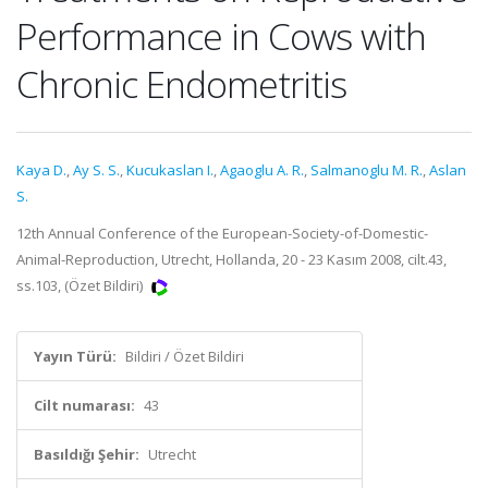
Performance in Cows with
Chronic Endometritis
Kaya D.
,
Ay S. S.
,
Kucukaslan I.
,
Agaoglu A. R.
,
Salmanoglu M. R.
,
Aslan
S.
12th Annual Conference of the European-Society-of-Domestic-
Animal-Reproduction, Utrecht, Hollanda, 20 - 23 Kasım 2008, cilt.43,
ss.103, (Özet Bildiri)
Yayın Türü:
Bildiri / Özet Bildiri
Cilt numarası:
43
Basıldığı Şehir:
Utrecht