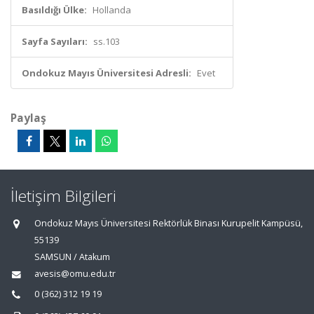
Basıldığı Ülke:
Hollanda
Sayfa Sayıları:
ss.103
Ondokuz Mayıs Üniversitesi Adresli:
Evet
Paylaş
İletişim Bilgileri
Ondokuz Mayıs Üniversitesi Rektörlük Binası Kurupelit Kampüsü,
55139
SAMSUN / Atakum
avesis@omu.edu.tr
0 (362) 312 19 19