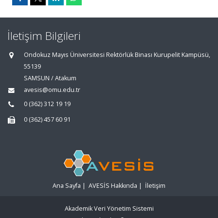
İletişim Bilgileri
Ondokuz Mayıs Üniversitesi Rektörlük Binası Kurupelit Kampüsü,
55139
SAMSUN / Atakum
avesis@omu.edu.tr
0 (362) 312 19 19
0 (362) 457 60 91
Ana Sayfa
|
AVESİS Hakkında
|
İletişim
Akademik Veri Yönetim Sistemi