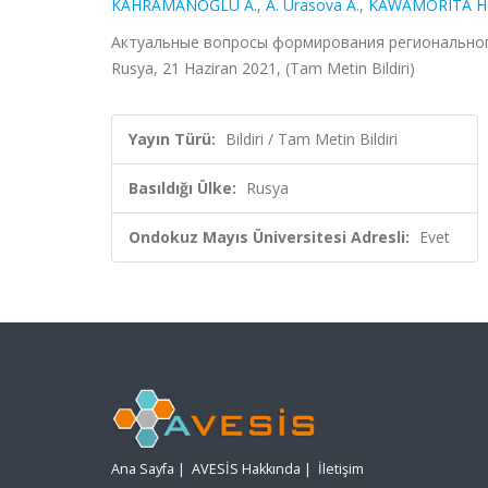
KAHRAMANOĞLU A.
,
A. Urasova A.
,
KAWAMORITA H
Актуальные вопросы формирования регионального
Rusya, 21 Haziran 2021, (Tam Metin Bildiri)
Yayın Türü:
Bildiri / Tam Metin Bildiri
Basıldığı Ülke:
Rusya
Ondokuz Mayıs Üniversitesi Adresli:
Evet
Ana Sayfa
|
AVESİS Hakkında
|
İletişim