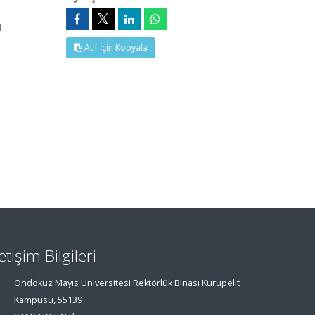
.,
Atıf İçin Kopyala
letişim Bilgileri
Ondokuz Mayıs Üniversitesi Rektörlük Binası Kurupelit
Kampüsü, 55139