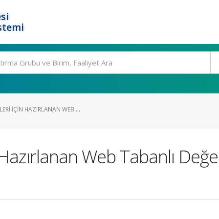
si
stemi
ERI İÇIN HAZIRLANAN WEB ...
n Hazırlanan Web Tabanlı Değer