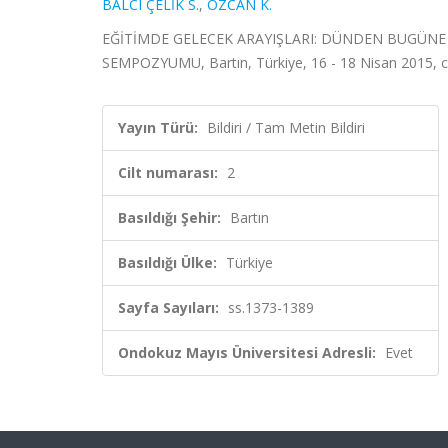
BALCI ÇELİK S.
,
ÖZCAN K.
EĞİTİMDE GELECEK ARAYIŞLARI: DÜNDEN BUGÜNE 
SEMPOZYUMU, Bartın, Türkiye, 16 - 18 Nisan 2015, cil
Yayın Türü:
Bildiri / Tam Metin Bildiri
Cilt numarası:
2
Basıldığı Şehir:
Bartın
Basıldığı Ülke:
Türkiye
Sayfa Sayıları:
ss.1373-1389
Ondokuz Mayıs Üniversitesi Adresli:
Evet