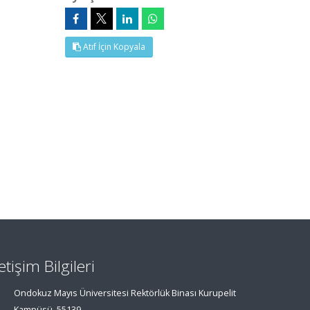
Atıf İçin Kopyala
letişim Bilgileri
Ondokuz Mayıs Üniversitesi Rektörlük Binası Kurupelit
Kampüsü, 55139