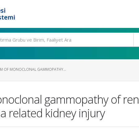
si
stemi
M OF MONOCLONAL GAMMOPATHY...
noclonal gammopathy of renal
a related kidney injury