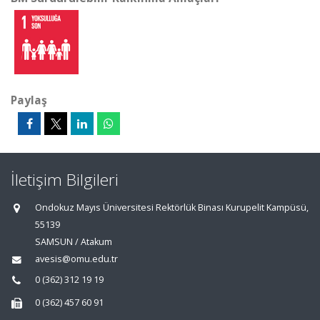
Paylaş
İletişim Bilgileri
Ondokuz Mayıs Üniversitesi Rektörlük Binası Kurupelit Kampüsü,
55139
SAMSUN / Atakum
avesis@omu.edu.tr
0 (362) 312 19 19
0 (362) 457 60 91