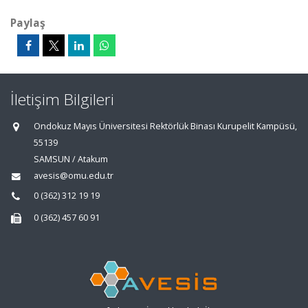
Paylaş
İletişim Bilgileri
Ondokuz Mayıs Üniversitesi Rektörlük Binası Kurupelit Kampüsü,
55139
SAMSUN / Atakum
avesis@omu.edu.tr
0 (362) 312 19 19
0 (362) 457 60 91