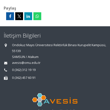
Paylaş
İletişim Bilgileri
Ondokuz Mayıs Üniversitesi Rektörlük Binası Kurupelit Kampüsü,
55139
SAMSUN / Atakum
avesis@omu.edu.tr
0 (362) 312 19 19
0 (362) 457 60 91