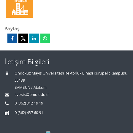
Paylaş
İletişim Bilgileri
Ondokuz Mayıs Üniversitesi Rektörlük Binası Kurupelit Kampüsü,
55139
SAMSUN / Atakum
avesis@omu.edu.tr
0 (362) 312 19 19
0 (362) 457 60 91